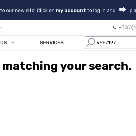
⮕
o our new site! Click on
my account
to log in and
pla
📞 +32(0)4
NDS
SERVICES
s matching your search.