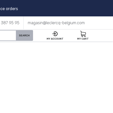
ce orders
 387 95 95
magasin@leclercq-belgium.com
SEARCH
MY ACCOUNT
MY CART