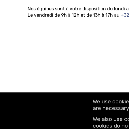
Nos équipes sont à votre disposition du lundi a
Le vendredi de 9h à 12h et de 13h à 17h au
+32
CONTACT US
We use cookie
are necessary 
magasin@leclercq-belgium.c
We also use c
📞 +32(0)4 387 95 95
cookies do no