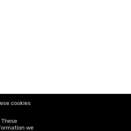
LEGAL NOTICE
hese cookies
Conditions of Sale
Privacy Policy
. These
nformation we
© 2026 Leclercq Ets sa