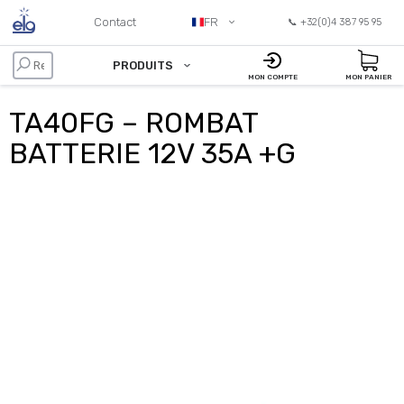
Contact
FR
📞 +32(0)4 387 95 95
PRODUITS
MON COMPTE
MON PANIER
TA40FG – ROMBAT
BATTERIE 12V 35A +G