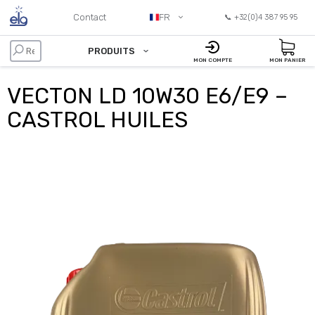
Contact
FR
📞 +32(0)4 387 95 95
PRODUITS
MON COMPTE
MON PANIER
VECTON LD 10W30 E6/E9 –
CASTROL HUILES