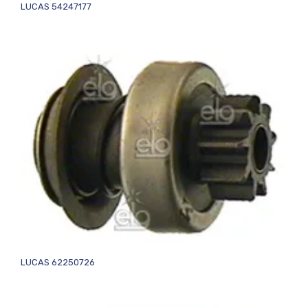
LUCAS 54247177
LUCAS 62250726