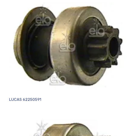
LUCAS 62250591