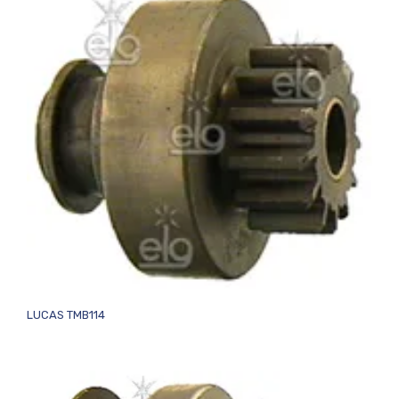
LUCAS TMB114