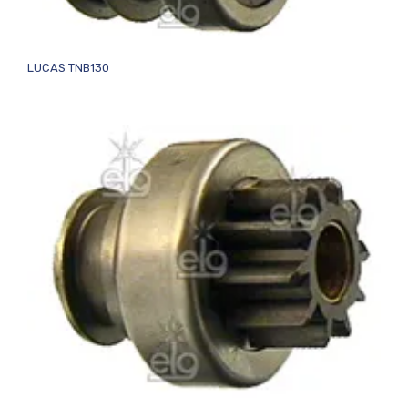
LUCAS TNB130