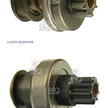
LUCAS 54250708