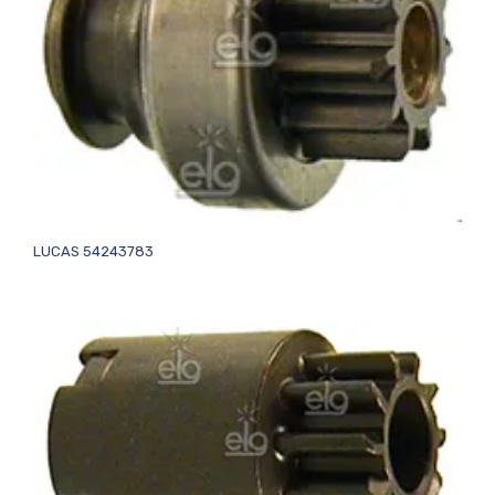
LUCAS 54243783