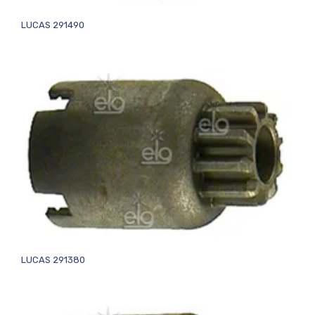
LUCAS 291490
LUCAS 291380