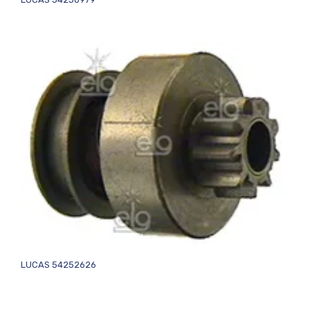
LUCAS 54252626