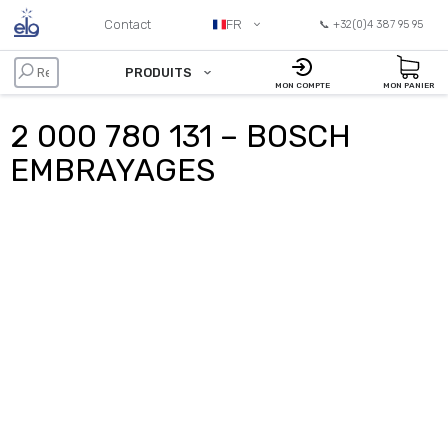
Contact
FR
📞 +32(0)4 387 95 95
PRODUITS
MON COMPTE
MON PANIER
2 000 780 131 – BOSCH
EMBRAYAGES