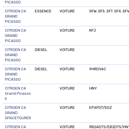
PICASSO
CITROEN C4
ESSENCE
VOITURE
5FW..5FS..5FT..5FX..5F
GRAND
PICASSO
CITROEN C4
VOITURE
RFJ
GRAND
PICASSO
CITROEN C4
DIESEL
VOITURE
GRAND
PICASSO
CITROEN C4
DIESEL
VOITURE
9HRDV6C
GRAND
PICASSO
CITROEN C4
VOITURE
HNY
Grand Picasso
II
CITROEN C4
VOITURE
EP6FDT/5GZ
GRAND
SPACETOURER
CITROEN C4
VOITURE
RB2ADTS/EB2DTS/HN