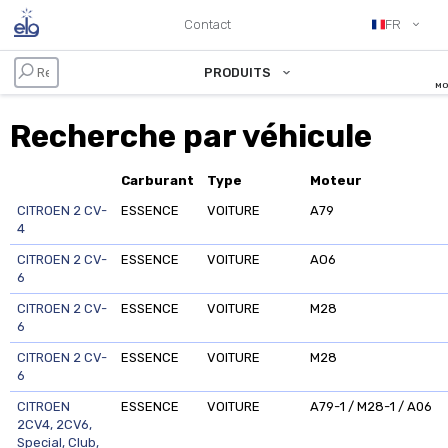
Contact
FR
PRODUITS
MO
Recherche par véhicule
Carburant
Type
Moteur
CITROEN 2 CV-
ESSENCE
VOITURE
A79
4
CITROEN 2 CV-
ESSENCE
VOITURE
AO6
6
CITROEN 2 CV-
ESSENCE
VOITURE
M28
6
CITROEN 2 CV-
ESSENCE
VOITURE
M28
6
CITROEN
ESSENCE
VOITURE
A79-1 / M28-1 / A06
2CV4, 2CV6,
Special, Club,