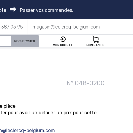
⮕
pte
Passer vos commandes.
 387 95 95
magasin@leclercq-belgium.com
RECHERCHER
MON COMPTE
MON PANIER
N° 048-0200
e pièce
er pour avoir un délai et un prix pour cette
n@leclercq-belgium.com