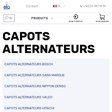
Contact
FR
📞 +32(0)4 387 95 95
PRODUITS
MON COMPTE
MON PANIER
CAPOTS
ALTERNATEURS
CAPOTS ALTERNATEURS BOSCH
CAPOTS ALTERNATEURS SANS MARQUE
CAPOTS ALTERNATEURS NIPPON DENSO
CAPOTS ALTERNATEURS VALEO
CAPOTS ALTERNATEURS HITACHI