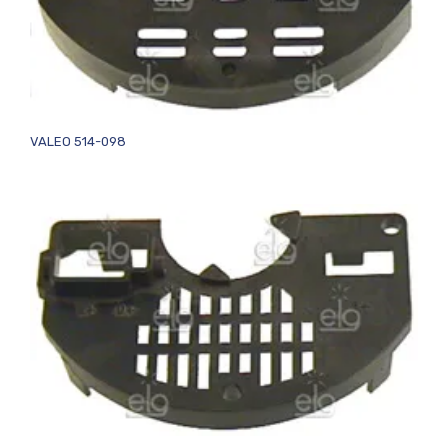
VALEO 514-098