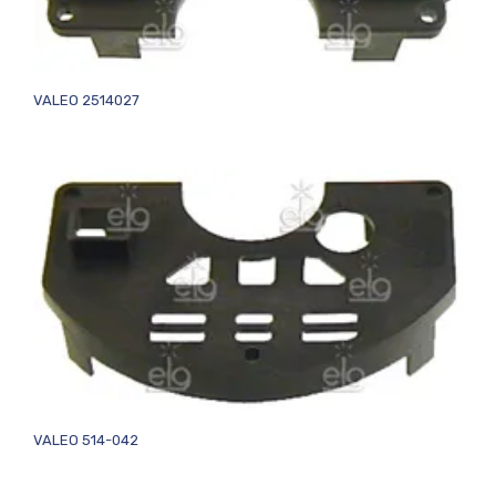
VALEO 2514027
VALEO 514-042