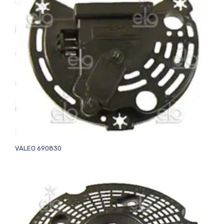
VALEO 690830