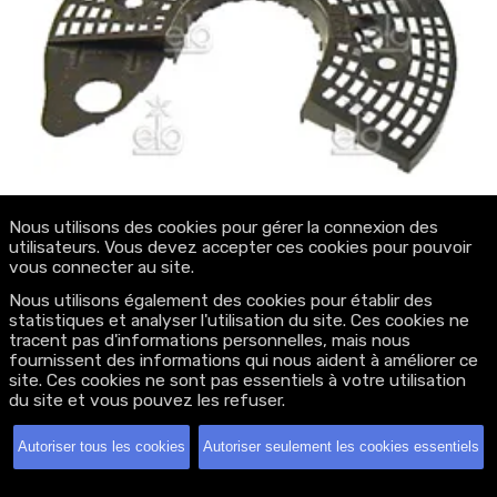
VALEO 095849
Nous utilisons des cookies pour gérer la connexion des
utilisateurs. Vous devez accepter ces cookies pour pouvoir
vous connecter au site.
Nous utilisons également des cookies pour établir des
statistiques et analyser l'utilisation du site. Ces cookies ne
tracent pas d'informations personnelles, mais nous
fournissent des informations qui nous aident à améliorer ce
site. Ces cookies ne sont pas essentiels à votre utilisation
du site et vous pouvez les refuser.
Autoriser tous les cookies
Autoriser seulement les cookies essentiels