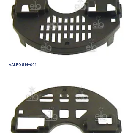
VALEO 514-001