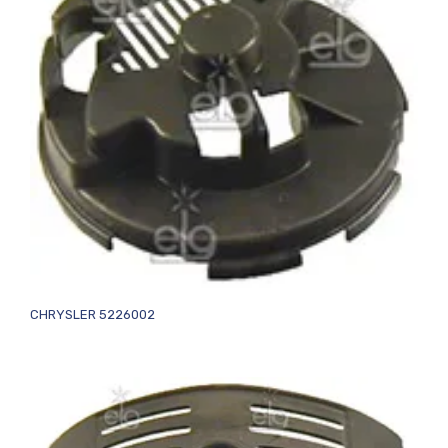
CHRYSLER 5226002