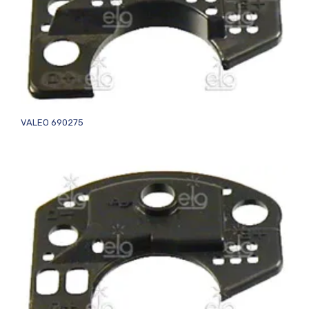
VALEO 690275