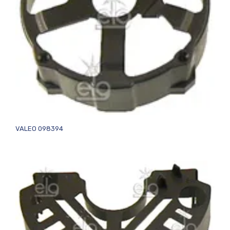
VALEO 098394