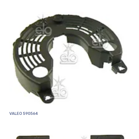
VALEO 590564