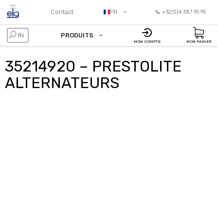
Contact
FR
📞 +32(0)4 387 95 95
PRODUITS
MON COMPTE
MON PANIER
35214920 – PRESTOLITE
ALTERNATEURS