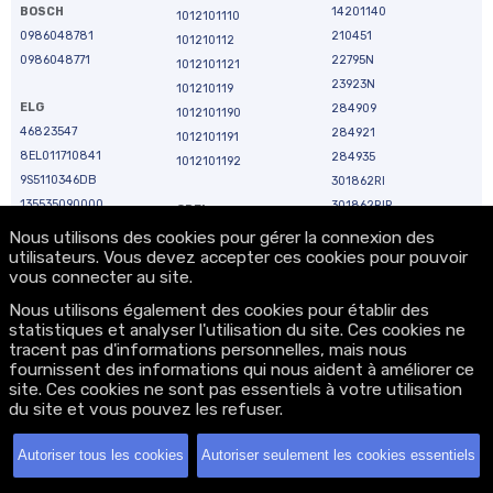
BOSCH
14201140
1012101110
0986048781
210451
101210112
0986048771
22795N
1012101121
23923N
101210119
ELG
284909
1012101190
46823547
284921
1012101191
8EL011710841
284935
1012101192
9S5110346DB
301862RI
135535090000
301862RIR
OPEL
135535090050
301862RIV
13243463
Nous utilisons des cookies pour gérer la connexion des
135535090055
utilisateurs. Vous devez accepter ces cookies pour pouvoir
3140085E00000
9562205
vous connecter au site.
135535090056
32437504
93169025
135535090260
439505
93169024
Nous utilisons également des cookies pour établir des
9212358
statistiques et analyser l'utilisation du site. Ces cookies ne
468235470
13283343
tracent pas d'informations personnelles, mais nous
135535090501
4732
13256929
fournissent des informations qui nous aident à améliorer ce
135535090505
4753
6204180
site. Ces cookies ne sont pas essentiels à votre utilisation
135535090506
56859
6204181
du site et vous pouvez les refuser.
135535090508
59212358
6204191
135535090550
63310504010
6204212
Autoriser tous les cookies
Autoriser seulement les cookies essentiels
135535090750
63358061
6204261