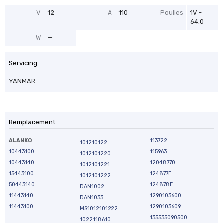
V
12
A
110
Poulies
1V -
64.0
W
—
Servicing
YANMAR
Remplacement
ALANKO
113722
101210122
10443100
115963
1012101220
10443140
12048770
1012101221
15443100
124877E
1012101222
50443140
124878E
DAN1002
11443140
1290103600
DAN1033
11443100
1290103609
MS1012101222
135535090500
1022118610